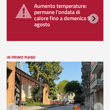
Aumento temperature:
permane l'ondata di
calore fino a domenica 9
agosto
IN PRIMO PIANO