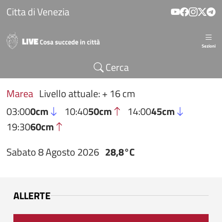
Salta al contenuto principale
Citta di Venezia
Sezioni
Cerca
Marea
Livello attuale: + 16 cm
03:00
0cm
10:40
50cm
14:00
45cm
19:30
60cm
Sabato 8 Agosto 2026
28,8°C
ALLERTE