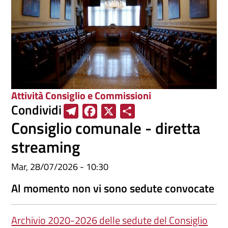
Attività Consiglio e Commissioni
Condividi
T
F
X
S
Consiglio comunale - diretta
e
a
h
l
c
a
streaming
e
e
r
Mar, 28/07/2026 - 10:30
g
b
e
r
o
Al momento non vi sono sedute convocate
a
o
m
k
Archivio 2020-2026 delle sedute del Consiglio