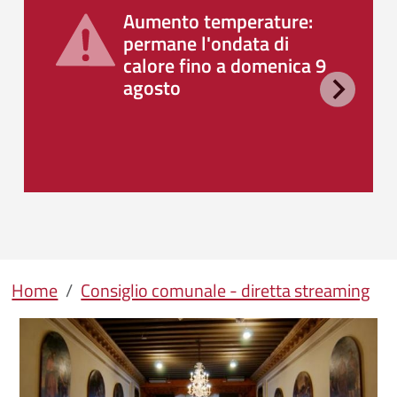
Aumento temperature:
permane l'ondata di
calore fino a domenica 9
agosto
Briciole di pane
Home
Consiglio comunale - diretta streaming