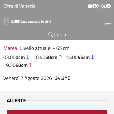
Salta al contenuto principale
Citta di Venezia
Sezioni
Cerca
Marea
Livello attuale: + 65 cm
03:00
0cm
10:40
50cm
14:00
45cm
19:30
60cm
Venerdì 7 Agosto 2026
34,3°C
ALLERTE