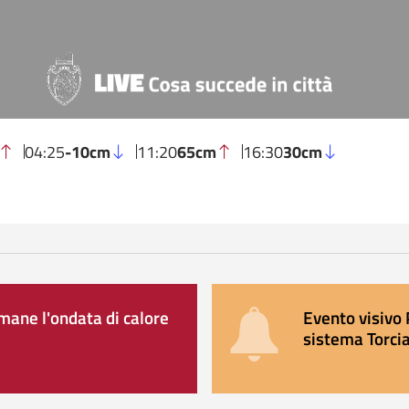
04:25
-10cm
11:20
65cm
16:30
30cm
ane l'ondata di calore
Evento visivo 
sistema Torcia