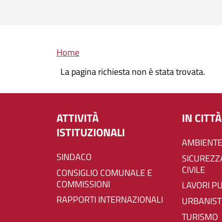
Briciole di pane
Home
La pagina richiesta non è stata trovata.
ATTIVITÀ
IN CITTÀ
ISTITUZIONALI
AMBIENTE
SINDACO
SICUREZZA E PROTEZIONE
CIVILE
CONSIGLIO COMUNALE E
COMMISSIONI
LAVORI P
RAPPORTI INTERNAZIONALI
URBANIST
TURISMO