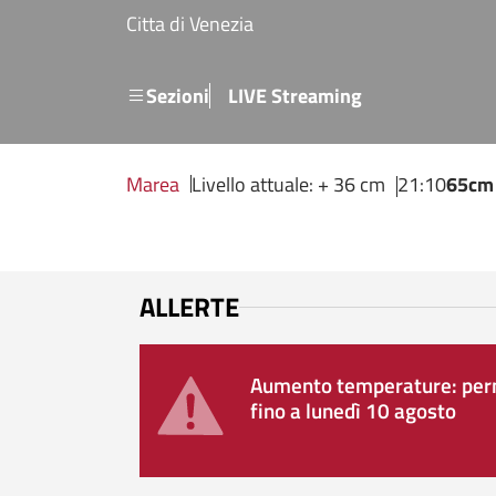
Salta al contenuto principale
Citta di Venezia
Menu secondario
Sezioni
LIVE Streaming
Marea
Livello attuale: + 36 cm
21:10
65cm
ALLERTE
Aumento temperature: perm
fino a lunedì 10 agosto