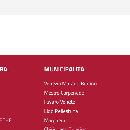
URA
MUNICIPALITÀ
Venezia Murano Burano
Mestre Carpenedo
Favaro Veneto
Lido Pellestrina
TECHE
Marghera
Chirignago Zelarino