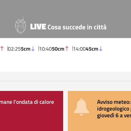
02:25
5cm
10:40
50cm
14:00
45cm
ane l'ondata di calore
Avviso meteo: 
idrogeologico 
giovedì 6 a ve