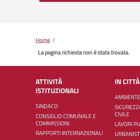
Briciole di pane
Home
La pagina richiesta non è stata trovata.
ATTIVITÀ
IN CITTÀ
ISTITUZIONALI
AMBIENTE
SINDACO
SICUREZZA E PROTEZIONE
CIVILE
CONSIGLIO COMUNALE E
COMMISSIONI
LAVORI P
RAPPORTI INTERNAZIONALI
URBANIST