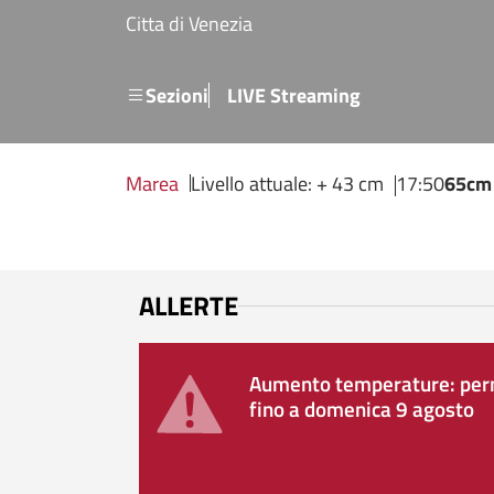
Salta al contenuto principale
Citta di Venezia
Menu secondario
Sezioni
LIVE Streaming
Marea
Livello attuale: + 43 cm
17:50
65cm
ALLERTE
Aumento temperature: perm
fino a domenica 9 agosto