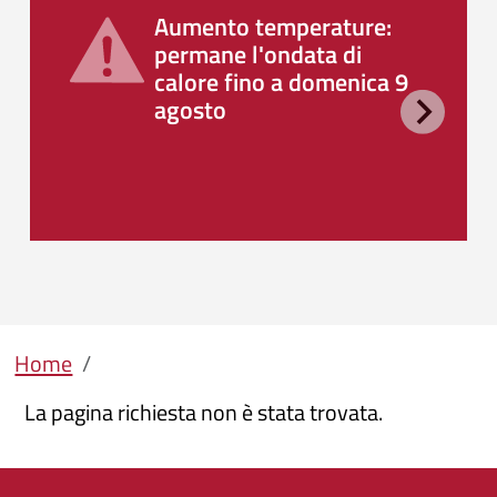
Aumento temperature:
permane l'ondata di
calore fino a domenica 9
agosto
Briciole di pane
Home
La pagina richiesta non è stata trovata.