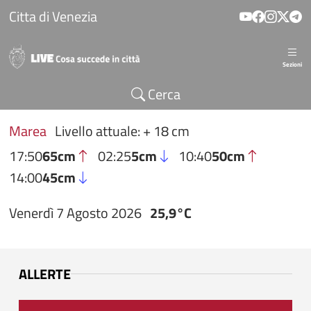
Salta al contenuto principale
Citta di Venezia
Sezioni
Cerca
Marea
Livello attuale: + 18 cm
17:50
65cm
02:25
5cm
10:40
50cm
14:00
45cm
Venerdì 7 Agosto 2026
25,9°C
ALLERTE