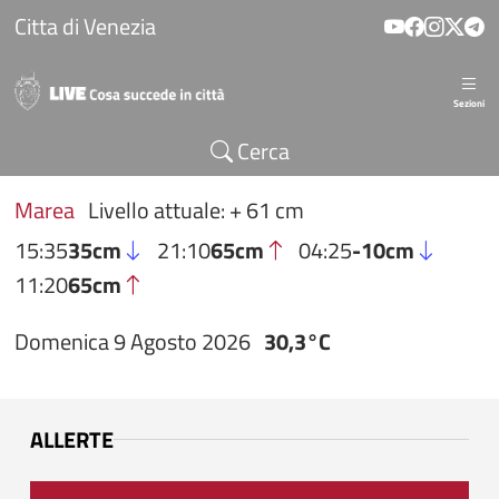
Salta al contenuto principale
Citta di Venezia
Sezioni
Cerca
Marea
Livello attuale: + 61 cm
15:35
35cm
21:10
65cm
04:25
-10cm
11:20
65cm
Domenica 9 Agosto 2026
30,3°C
ALLERTE