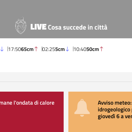
17:50
65cm
02:25
5cm
10:40
50cm
ane l'ondata di calore
Avviso meteo: 
idrogeologico 
giovedì 6 a ve