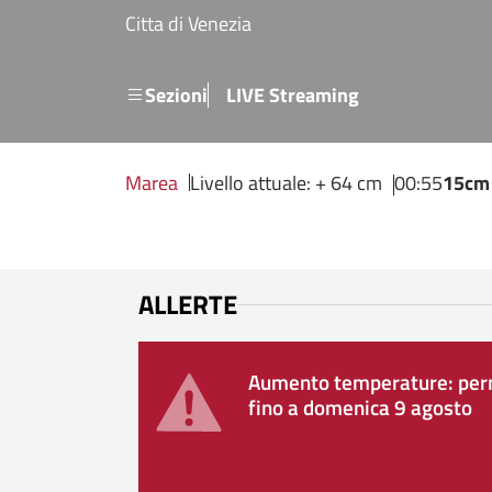
Salta al contenuto principale
Citta di Venezia
Menu secondario
Sezioni
LIVE Streaming
Marea
Livello attuale: + 64 cm
00:55
15cm
ALLERTE
Aumento temperature: perm
fino a domenica 9 agosto