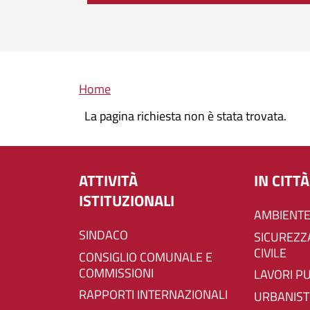
Briciole di pane
Home
La pagina richiesta non è stata trovata.
ATTIVITÀ
IN CITTÀ
ISTITUZIONALI
AMBIENTE
SINDACO
SICUREZZA E PROTEZIONE
CIVILE
CONSIGLIO COMUNALE E
COMMISSIONI
LAVORI P
RAPPORTI INTERNAZIONALI
URBANIST