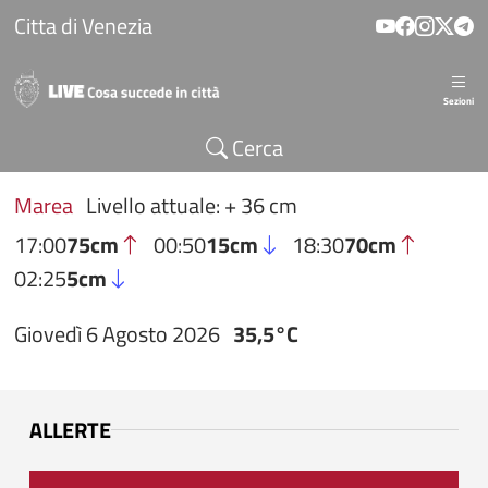
Salta al contenuto principale
Citta di Venezia
Sezioni
Cerca
Marea
Livello attuale: + 36 cm
17:00
75cm
00:50
15cm
18:30
70cm
02:25
5cm
Giovedì 6 Agosto 2026
35,5°C
ALLERTE