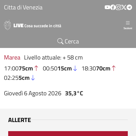
Salta al contenuto principale
Citta di Venezia
Sezioni
Cerca
Marea
Livello attuale: + 58 cm
17:00
75cm
00:50
15cm
18:30
70cm
02:25
5cm
Giovedì 6 Agosto 2026
35,3°C
ALLERTE