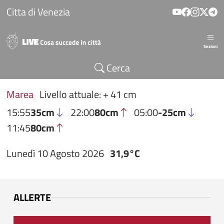
Salta al contenuto principale
Citta di Venezia
Sezioni
Cerca
Marea
Livello attuale: + 41 cm
15:55
35cm
22:00
80cm
05:00
-25cm
11:45
80cm
Lunedì 10 Agosto 2026
31,9°C
ALLERTE