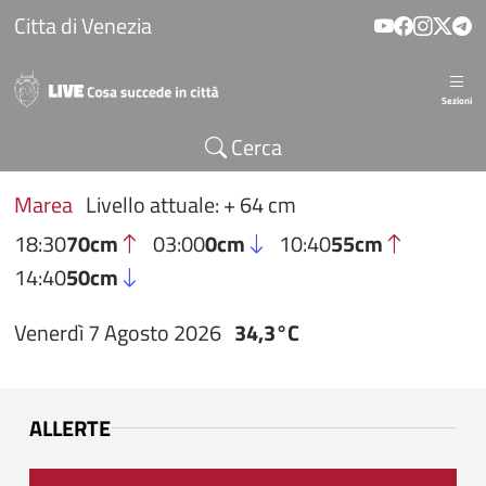
Salta al contenuto principale
Citta di Venezia
Sezioni
Cerca
Marea
Livello attuale: + 64 cm
18:30
70cm
03:00
0cm
10:40
55cm
14:40
50cm
Venerdì 7 Agosto 2026
34,3°C
ALLERTE