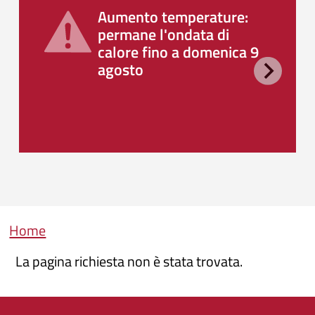
Aumento temperature:
permane l'ondata di
calore fino a domenica 9
agosto
Briciole di pane
Home
La pagina richiesta non è stata trovata.