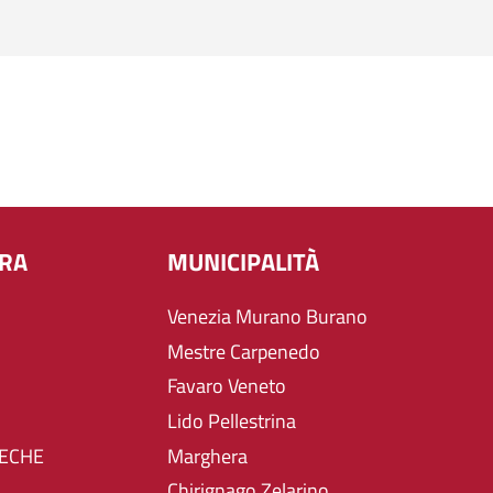
URA
MUNICIPALITÀ
Venezia Murano Burano
Mestre Carpenedo
Favaro Veneto
Lido Pellestrina
TECHE
Marghera
Chirignago Zelarino