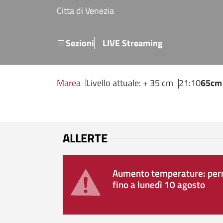
Salta al contenuto principale
Citta di Venezia
Menu secondario
Sezioni
LIVE Streaming
Marea
Livello attuale: + 35 cm
21:10
65cm
ALLERTE
Aumento temperature: perm
fino a lunedì 10 agosto