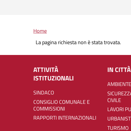
Briciole di pane
Home
La pagina richiesta non è stata trovata.
ATTIVITÀ
IN CITTÀ
ISTITUZIONALI
AMBIENTE
SINDACO
SICUREZZA E PROTEZIONE
CIVILE
CONSIGLIO COMUNALE E
COMMISSIONI
LAVORI P
RAPPORTI INTERNAZIONALI
URBANIST
TURISMO