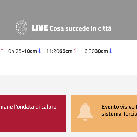
04:25
-10cm
11:20
65cm
16:30
30cm
ane l'ondata di calore
Evento visivo 
sistema Torcia