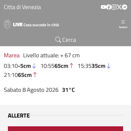
Salta al contenuto principale
Citta di Venezia
Sezioni
Cerca
Marea
Livello attuale: + 67 cm
03:10
-5cm
10:55
65cm
15:35
35cm
21:10
65cm
Sabato 8 Agosto 2026
31°C
ALLERTE