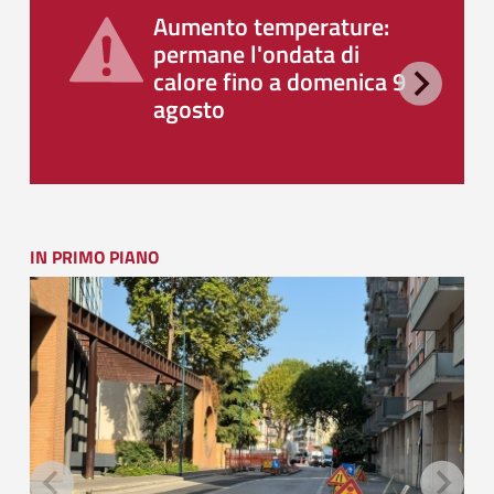
Aumento temperature:
permane l'ondata di
calore fino a domenica 9
agosto
IN PRIMO PIANO